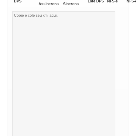
DPS
Lote DPS
NFS-e
NFS-
Assíncrono
Síncrono